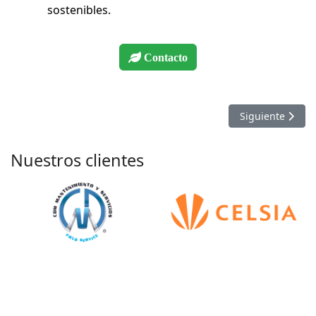
sostenibles.
Contacto
Artículo siguien
Siguiente
Nuestros clientes