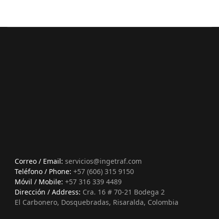
Correo / Email:
servicios@ingetraf.com
Teléfono / Phone:
+57 (606) 315 9150
Móvil / Mobile:
+57 316 339 4489
Dirección / Address:
Cra. 16 # 70-21 Bodega 2
El Carbonero, Dosquebradas, Risaralda, Colombia